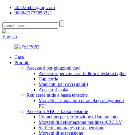
407226451@qq.com
0086-13777853321
CN
English
Casa
Prodotti
Accessori per giunzioni cavi
Accessori per cavi con bulloni a testa di taglio
Capicorda
Manicotti per cavi (giunti)
Accessori isolati
Reti aeree nude a bassa tensione
Morsetti a scanalatura parallela (collegamenti
PG)
Accessori ABC a bassa tensione
Connettori per perforazione di isolamento
Morsetti di deformazione per linee ABC LV
Staffe di ancoraggio e sospensione
Morsetti di sospensione