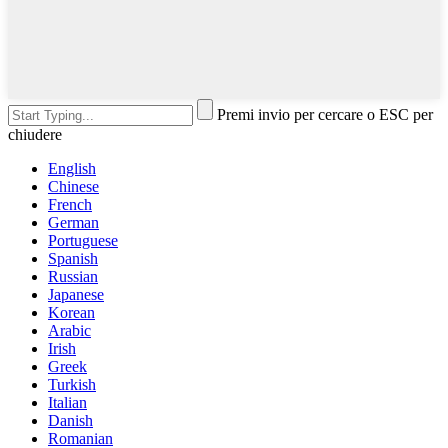
Premi invio per cercare o ESC per
chiudere
English
Chinese
French
German
Portuguese
Spanish
Russian
Japanese
Korean
Arabic
Irish
Greek
Turkish
Italian
Danish
Romanian