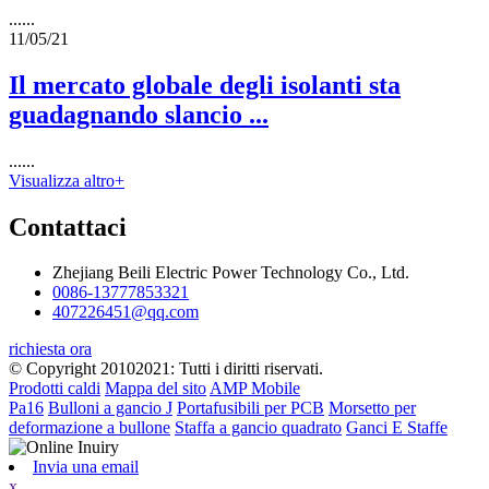
......
11/05/21
Il mercato globale degli isolanti sta
guadagnando slancio ...
......
Visualizza altro+
Contattaci
Zhejiang Beili Electric Power Technology Co., Ltd.
0086-13777853321
407226451@qq.com
richiesta ora
© Copyright 20102021: Tutti i diritti riservati.
Prodotti caldi
Mappa del sito
AMP Mobile
Pa16
Bulloni a gancio J
Portafusibili per PCB
Morsetto per
deformazione a bullone
Staffa a gancio quadrato
Ganci E Staffe
Invia una email
x