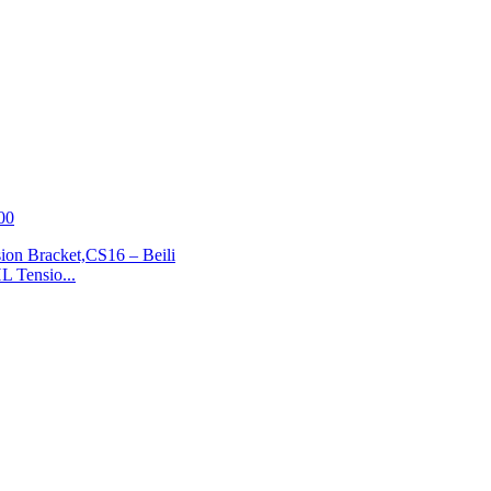
00
L Tensio...