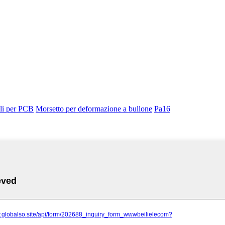
ili per PCB
Morsetto per deformazione a bullone
Pa16