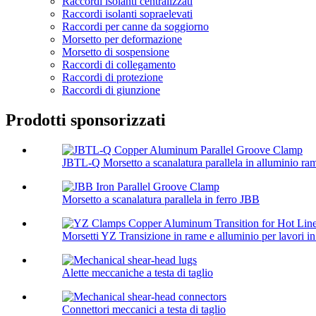
Raccordi isolanti centralizzati
Raccordi isolanti sopraelevati
Raccordi per canne da soggiorno
Morsetto per deformazione
Morsetto di sospensione
Raccordi di collegamento
Raccordi di protezione
Raccordi di giunzione
Prodotti sponsorizzati
JBTL-Q Morsetto a scanalatura parallela in alluminio ra
Morsetto a scanalatura parallela in ferro JBB
Morsetti YZ Transizione in rame e alluminio per lavori in
Alette meccaniche a testa di taglio
Connettori meccanici a testa di taglio