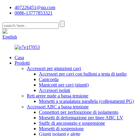
407226451@qq.com
0086-13777853321
CN
English
Casa
Prodotti
Accessori per giunzioni cavi
Accessori per cavi con bulloni a testa di taglio
Capicorda
Manicotti per cavi (giunti)
Accessori isolati
Reti aeree nude a bassa tensione
Morsetti a scanalatura parallela (collegamenti PG)
Accessori ABC a bassa tensione
Connettori per perforazione di isolamento
Morsetti di deformazione per linee ABC LV
Staffe di ancoraggio e sospensione
Morsetti di sospensione
Giunti isolanti e alette